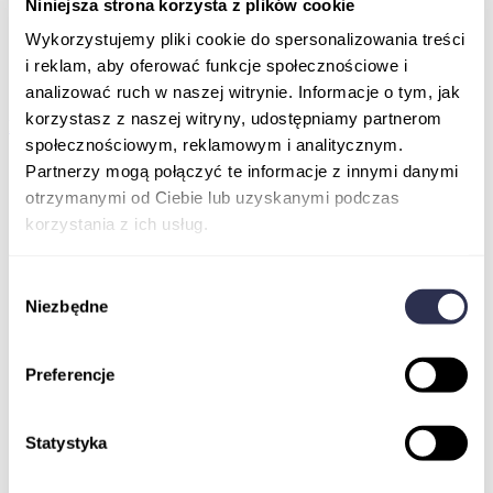
Niniejsza strona korzysta z plików cookie
Podcasty
Newsletter
Wykorzystujemy pliki cookie do spersonalizowania treści
FAQ
i reklam, aby oferować funkcje społecznościowe i
Szkolenia online dla pracowników
Kontakt
analizować ruch w naszej witrynie. Informacje o tym, jak
korzystasz z naszej witryny, udostępniamy partnerom
Kupuję kurs
społecznościowym, reklamowym i analitycznym.
Partnerzy mogą połączyć te informacje z innymi danymi
otrzymanymi od Ciebie lub uzyskanymi podczas
korzystania z ich usług.
Wybór
Niezbędne
zgody
Preferencje
Statystyka