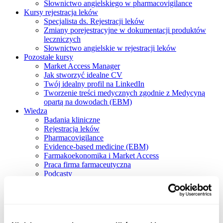
Słownictwo angielskiego w pharmacovigilance
Kursy rejestracja leków
Specjalista ds. Rejestracji leków
Zmiany porejestracyjne w dokumentacji produktów
leczniczych
Słownictwo angielskie w rejestracji leków
Pozostałe kursy
Market Access Manager
Jak stworzyć idealne CV
Twój idealny profil na LinkedIn
Tworzenie treści medycznych zgodnie z Medycyną
opartą na dowodach (EBM)
Wiedza
Badania kliniczne
Rejestracja leków
Pharmacovigilance
Evidence-based medicine (EBM)
Farmakoekonomika i Market Access
Praca firma farmaceutyczna
Podcasty
Blog
O nas
O nas
Znak jakości IPI
Szkoleniowcy