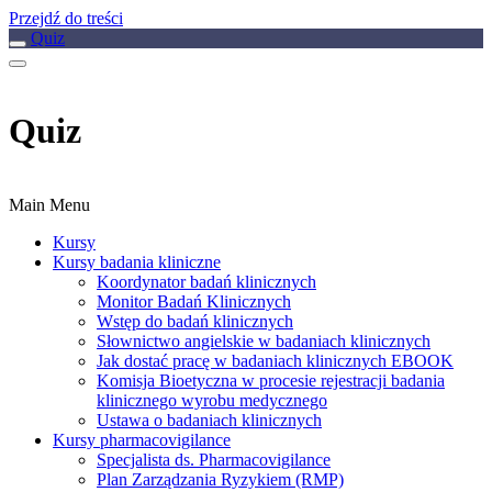
Przejdź do treści
Quiz
Quiz
Main Menu
Kursy
Kursy badania kliniczne
Koordynator badań klinicznych
Monitor Badań Klinicznych
Wstęp do badań klinicznych
Słownictwo angielskie w badaniach klinicznych
Jak dostać pracę w badaniach klinicznych EBOOK
Komisja Bioetyczna w procesie rejestracji badania
klinicznego wyrobu medycznego
Ustawa o badaniach klinicznych
Kursy pharmacovigilance
Specjalista ds. Pharmacovigilance
Plan Zarządzania Ryzykiem (RMP)