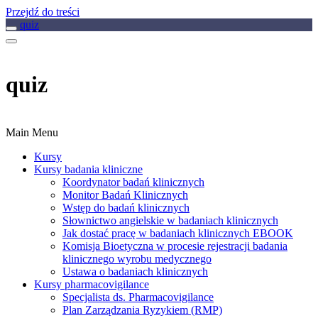
Przejdź do treści
quiz
quiz
Main Menu
Kursy
Kursy badania kliniczne
Koordynator badań klinicznych
Monitor Badań Klinicznych
Wstęp do badań klinicznych
Słownictwo angielskie w badaniach klinicznych
Jak dostać pracę w badaniach klinicznych EBOOK
Komisja Bioetyczna w procesie rejestracji badania
klinicznego wyrobu medycznego
Ustawa o badaniach klinicznych
Kursy pharmacovigilance
Specjalista ds. Pharmacovigilance
Plan Zarządzania Ryzykiem (RMP)