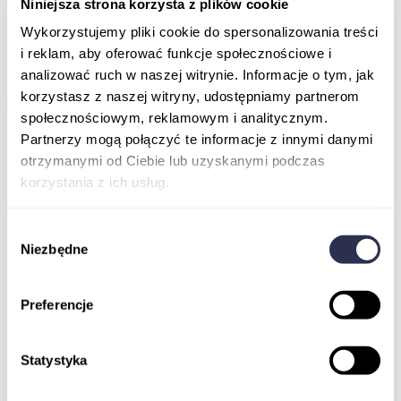
Niniejsza strona korzysta z plików cookie
Podcasty
Newsletter
Wykorzystujemy pliki cookie do spersonalizowania treści
FAQ
i reklam, aby oferować funkcje społecznościowe i
Szkolenia online dla pracowników
Kontakt
analizować ruch w naszej witrynie. Informacje o tym, jak
korzystasz z naszej witryny, udostępniamy partnerom
Kupuję kurs
społecznościowym, reklamowym i analitycznym.
Partnerzy mogą połączyć te informacje z innymi danymi
otrzymanymi od Ciebie lub uzyskanymi podczas
korzystania z ich usług.
Wybór
Niezbędne
zgody
Preferencje
Statystyka