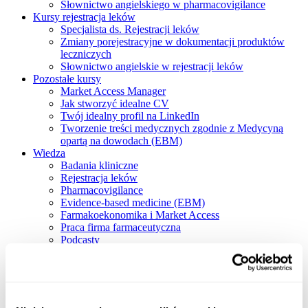
Słownictwo angielskiego w pharmacovigilance
Kursy rejestracja leków
Specjalista ds. Rejestracji leków
Zmiany porejestracyjne w dokumentacji produktów
leczniczych
Słownictwo angielskie w rejestracji leków
Pozostałe kursy
Market Access Manager
Jak stworzyć idealne CV
Twój idealny profil na LinkedIn
Tworzenie treści medycznych zgodnie z Medycyną
opartą na dowodach (EBM)
Wiedza
Badania kliniczne
Rejestracja leków
Pharmacovigilance
Evidence-based medicine (EBM)
Farmakoekonomika i Market Access
Praca firma farmaceutyczna
Podcasty
Blog
O nas
O nas
Znak jakości IPI
Szkoleniowcy