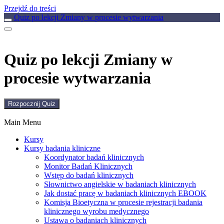
Przejdź do treści
Quiz po lekcji Zmiany w procesie wytwarzania
Quiz po lekcji Zmiany w
procesie wytwarzania
Main Menu
Kursy
Kursy badania kliniczne
Koordynator badań klinicznych
Monitor Badań Klinicznych
Wstęp do badań klinicznych
Słownictwo angielskie w badaniach klinicznych
Jak dostać pracę w badaniach klinicznych EBOOK
Komisja Bioetyczna w procesie rejestracji badania
klinicznego wyrobu medycznego
Ustawa o badaniach klinicznych