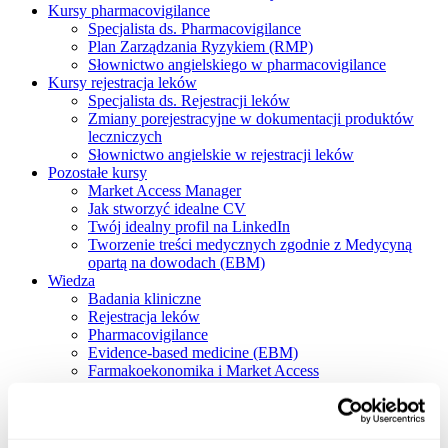
Kursy pharmacovigilance
Specjalista ds. Pharmacovigilance
Plan Zarządzania Ryzykiem (RMP)
Słownictwo angielskiego w pharmacovigilance
Kursy rejestracja leków
Specjalista ds. Rejestracji leków
Zmiany porejestracyjne w dokumentacji produktów
leczniczych
Słownictwo angielskie w rejestracji leków
Pozostałe kursy
Market Access Manager
Jak stworzyć idealne CV
Twój idealny profil na LinkedIn
Tworzenie treści medycznych zgodnie z Medycyną
opartą na dowodach (EBM)
Wiedza
Badania kliniczne
Rejestracja leków
Pharmacovigilance
Evidence-based medicine (EBM)
Farmakoekonomika i Market Access
Praca firma farmaceutyczna
Podcasty
Blog
O nas