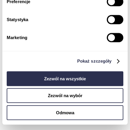
Preferencje
Statystyka
Marketing
Koordynator badań klinicznych
Monitor Badań Klinicznych
Jak dostać pracę w badaniach klinicznych
EBOOK
Pokaż szczegóły
Ustawa o badaniach klinicznych
Komisja Bioetyczna w procesie rejestracji
badania klinicznego wyrobu medycznego
Zezwól na wszystkie
Pharmacovigilance
Zezwól na wybór
Odmowa