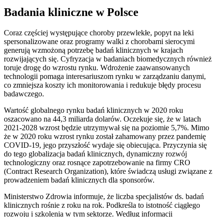
Badania kliniczne w Polsce
Coraz częściej występujące choroby przewlekłe, popyt na leki
spersonalizowane oraz programy walki z chorobami sierocymi
generują wzmożoną potrzebę badań klinicznych w krajach
rozwijających się. Cyfryzacja w badaniach biomedycznych również
toruje drogę do wzrostu rynku. Wdrożenie zaawansowanych
technologii pomaga interesariuszom rynku w zarządzaniu danymi,
co zmniejsza koszty ich monitorowania i redukuje błędy procesu
badawczego.
Wartość globalnego rynku badań klinicznych w 2020 roku
oszacowano na 44,3 miliarda dolarów. Oczekuje się, że w latach
2021-2028 wzrost będzie utrzymywał się na poziomie 5,7%. Mimo
że w 2020 roku wzrost rynku został zahamowany przez pandemię
COVID-19, jego przyszłość wydaje się obiecująca. Przyczynia się
do tego globalizacja badań klinicznych, dynamiczny rozwój
technologiczny oraz rosnące zapotrzebowanie na firmy CRO
(Contract Research Organization), które świadczą usługi związane z
prowadzeniem badań klinicznych dla sponsorów.
Ministerstwo Zdrowia informuje, że liczba specjalistów ds. badań
klinicznych rośnie z roku na rok. Podkreśla to istotność ciągłego
rozwoju i szkolenia w tym sektorze. Według informacji