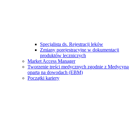
Specjalista ds. Rejestracji leków
Zmiany porejestracyjne w dokumentacji
produktów leczniczych
Market Access Manager
Tworzenie treści medycznych zgodnie z Medycyną
opartą na dowodach (EBM)
Początki kariery