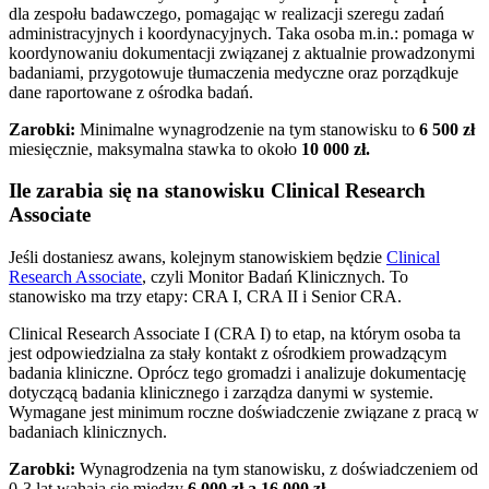
dla zespołu badawczego, pomagając w realizacji szeregu zadań
administracyjnych i koordynacyjnych. Taka osoba m.in.: pomaga w
koordynowaniu dokumentacji związanej z aktualnie prowadzonymi
badaniami, przygotowuje tłumaczenia medyczne oraz porządkuje
dane raportowane z ośrodka badań.
Zarobki:
Minimalne wynagrodzenie na tym stanowisku to
6 500 zł
miesięcznie, maksymalna stawka to około
10 000 zł.
Ile zarabia się na stanowisku
Clinical Research
Associate
Jeśli dostaniesz awans, kolejnym stanowiskiem będzie
Clinical
Research Associate
, czyli Monitor Badań Klinicznych. To
stanowisko ma trzy etapy: CRA I, CRA II i Senior CRA.
Clinical Research Associate I (CRA I) to etap, na którym osoba ta
jest odpowiedzialna za stały kontakt z ośrodkiem prowadzącym
badania kliniczne. Oprócz tego gromadzi i analizuje dokumentację
dotyczącą badania klinicznego i zarządza danymi w systemie.
Wymagane jest minimum roczne doświadczenie związane z pracą w
badaniach klinicznych.
Zarobki:
Wynagrodzenia na tym stanowisku, z doświadczeniem od
0-3 lat wahają się między
6 000 zł a 16 000 zł
.