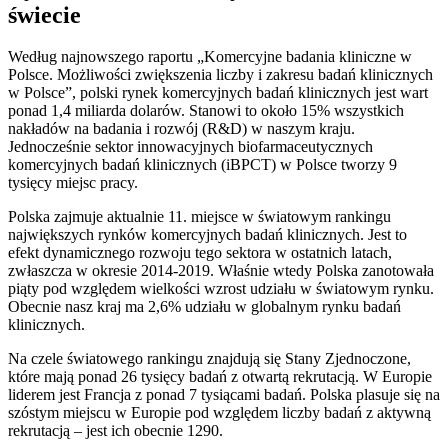
świecie
Według najnowszego raportu „Komercyjne badania kliniczne w
Polsce. Możliwości zwiększenia liczby i zakresu badań klinicznych
w Polsce”, polski rynek komercyjnych badań klinicznych jest wart
ponad 1,4 miliarda dolarów. Stanowi to około 15% wszystkich
nakładów na badania i rozwój (R&D) w naszym kraju.
Jednocześnie sektor innowacyjnych biofarmaceutycznych
komercyjnych badań klinicznych (iBPCT) w Polsce tworzy 9
tysięcy miejsc pracy.
Polska zajmuje aktualnie 11. miejsce w światowym rankingu
największych rynków komercyjnych badań klinicznych. Jest to
efekt dynamicznego rozwoju tego sektora w ostatnich latach,
zwłaszcza w okresie 2014-2019. Właśnie wtedy Polska zanotowała
piąty pod względem wielkości wzrost udziału w światowym rynku.
Obecnie nasz kraj ma 2,6% udziału w globalnym rynku badań
klinicznych.
Na czele światowego rankingu znajdują się Stany Zjednoczone,
które mają ponad 26 tysięcy badań z otwartą rekrutacją. W Europie
liderem jest Francja z ponad 7 tysiącami badań. Polska plasuje się na
szóstym miejscu w Europie pod względem liczby badań z aktywną
rekrutacją – jest ich obecnie 1290.