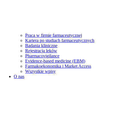
Praca w firmie farmaceutycznej
Kariera po studiach farmaceutycznych
Badania kliniczne
Rejestracja leków
Pharmacovigilance
Evidence-based medicine (EBM)
Farmakoekonomika i Market Access
Wszystkie wpisy
O nas