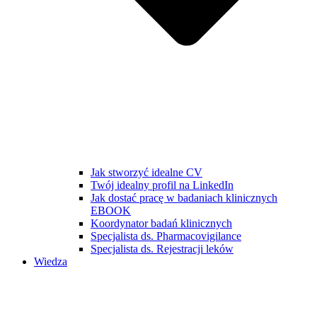
Jak stworzyć idealne CV
Twój idealny profil na LinkedIn
Jak dostać pracę w badaniach klinicznych
EBOOK
Koordynator badań klinicznych
Specjalista ds. Pharmacovigilance
Specjalista ds. Rejestracji leków
Wiedza