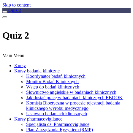
Skip to content
Quiz 2
Quiz 2
Main Menu
Kursy
Kursy badania kliniczne
Koordynator badań klinicznych
Monitor Badań Klinicznych
Wstęp do badań klinicznych
Słownictwo angielskie w badaniach klinicznych
Jak dostać pracę w badaniach klinicznych EBOOK
Komisja Bioetyczna w procesie rejestracji badania
klinicznego wyrobu medycznego
Ustawa o badaniach klinicznych
Kursy pharmacovigilance
Specjalista ds. Pharmacovigilance
Plan Zarządzania Ryzykiem (RMP)