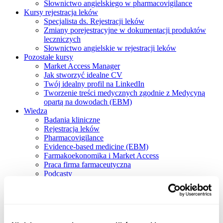
Słownictwo angielskiego w pharmacovigilance
Kursy rejestracja leków
Specjalista ds. Rejestracji leków
Zmiany porejestracyjne w dokumentacji produktów
leczniczych
Słownictwo angielskie w rejestracji leków
Pozostałe kursy
Market Access Manager
Jak stworzyć idealne CV
Twój idealny profil na LinkedIn
Tworzenie treści medycznych zgodnie z Medycyną
opartą na dowodach (EBM)
Wiedza
Badania kliniczne
Rejestracja leków
Pharmacovigilance
Evidence-based medicine (EBM)
Farmakoekonomika i Market Access
Praca firma farmaceutyczna
Podcasty
Blog
O nas
O nas
Znak jakości IPI
Szkoleniowcy