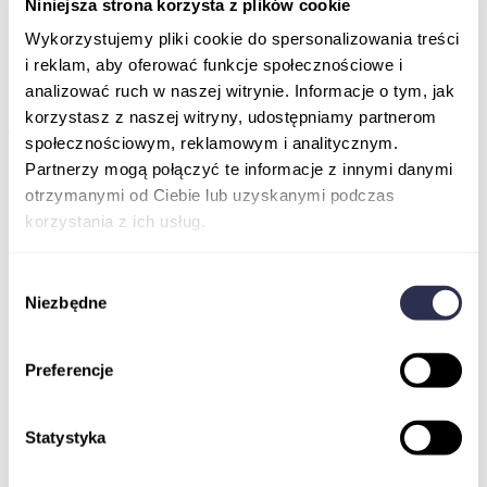
Niniejsza strona korzysta z plików cookie
Podcasty
Newsletter
Wykorzystujemy pliki cookie do spersonalizowania treści
FAQ
i reklam, aby oferować funkcje społecznościowe i
Szkolenia online dla pracowników
Kontakt
analizować ruch w naszej witrynie. Informacje o tym, jak
korzystasz z naszej witryny, udostępniamy partnerom
Kupuję kurs
społecznościowym, reklamowym i analitycznym.
Partnerzy mogą połączyć te informacje z innymi danymi
otrzymanymi od Ciebie lub uzyskanymi podczas
korzystania z ich usług.
Wybór
Niezbędne
zgody
Preferencje
Statystyka