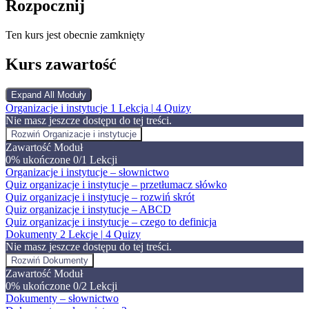
Rozpocznij
Ten kurs jest obecnie zamknięty
Kurs zawartość
Expand All
Moduły
Organizacje i instytucje
1 Lekcja
|
4 Quizy
Nie masz jeszcze dostępu do tej treści.
Rozwiń
Organizacje i instytucje
Zawartość Moduł
0% ukończone
0/1 Lekcji
Organizacje i instytucje – słownictwo
Quiz organizacje i instytucje – przetłumacz słówko
Quiz organizacje i instytucje – rozwiń skrót
Quiz organizacje i instytucje – ABCD
Quiz organizacje i instytucje – czego to definicja
Dokumenty
2 Lekcje
|
4 Quizy
Nie masz jeszcze dostępu do tej treści.
Rozwiń
Dokumenty
Zawartość Moduł
0% ukończone
0/2 Lekcji
Dokumenty – słownictwo