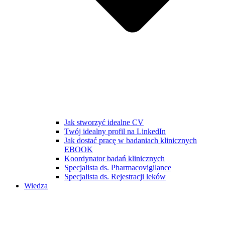
Jak stworzyć idealne CV
Twój idealny profil na LinkedIn
Jak dostać pracę w badaniach klinicznych
EBOOK
Koordynator badań klinicznych
Specjalista ds. Pharmacovigilance
Specjalista ds. Rejestracji leków
Wiedza