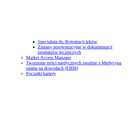
Specjalista ds. Rejestracji leków
Zmiany porejestracyjne w dokumentacji
produktów leczniczych
Market Access Manager
Tworzenie treści medycznych zgodnie z Medycyną
opartą na dowodach (EBM)
Początki kariery