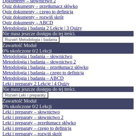
Dokumenty – słownictwo 2
Quiz dokumenty – przetłumacz słówko
Quiz dokumenty – czego to definicja
Quiz dokumenty – rozwiń skrót
Quiz dokumenty – ABCD
Metodologia i badania
2 Lekcje
|
3 Quizy
Nie masz jeszcze dostępu do tej treści.
Rozwiń
Metodologia i badania
Zawartość Moduł
0% ukończone
0/2 Lekcji
Metodologia i badania – słownictwo
Metodologia i badania – słownictwo 2
Metodologia i badania – przetłumacz słówko
Metodologia i badania – czego to definicja
Metodologia i badania – ABCD
Leki i preparaty
2 Lekcje
|
4 Quizy
Nie masz jeszcze dostępu do tej treści.
Rozwiń
Leki i preparaty
Zawartość Moduł
0% ukończone
0/2 Lekcji
Leki i preparaty – słownictwo
Leki i preparaty – słownictwo 2
Leki i preparaty – przetłumacz słówko
Leki i preparaty – czego to definicja
Leki i preparaty – rozwiń skrót