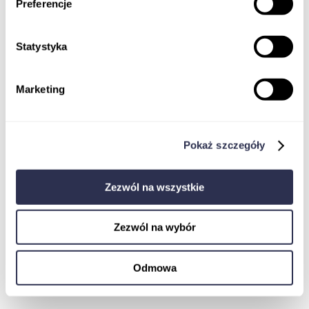
Preferencje
Statystyka
Marketing
Koordynator badań klinicznych
Monitor Badań Klinicznych
Jak dostać pracę w badaniach klinicznych
EBOOK
Pokaż szczegóły
Ustawa o badaniach klinicznych
Komisja Bioetyczna w procesie rejestracji
badania klinicznego wyrobu medycznego
Zezwól na wszystkie
Pharmacovigilance
Zezwól na wybór
Odmowa