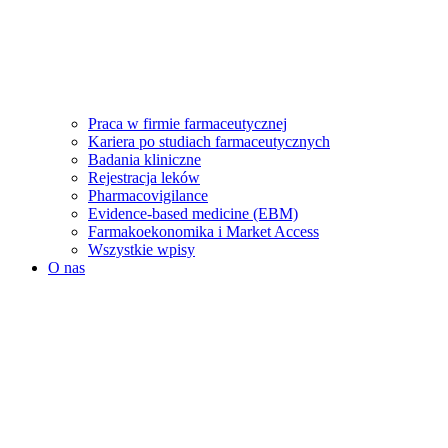
Praca w firmie farmaceutycznej
Kariera po studiach farmaceutycznych
Badania kliniczne
Rejestracja leków
Pharmacovigilance
Evidence-based medicine (EBM)
Farmakoekonomika i Market Access
Wszystkie wpisy
O nas