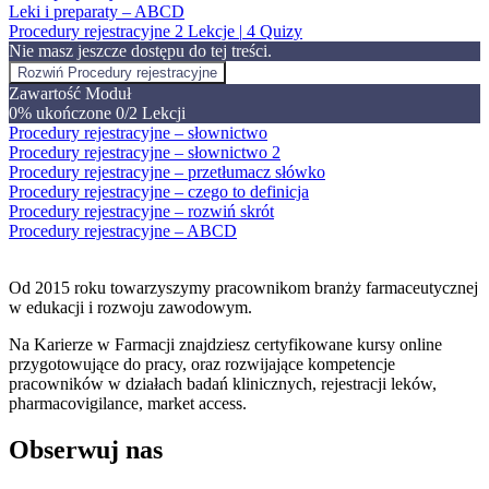
Leki i preparaty – ABCD
Procedury rejestracyjne
2 Lekcje
|
4 Quizy
Nie masz jeszcze dostępu do tej treści.
Rozwiń
Procedury rejestracyjne
Zawartość Moduł
0% ukończone
0/2 Lekcji
Procedury rejestracyjne – słownictwo
Procedury rejestracyjne – słownictwo 2
Procedury rejestracyjne – przetłumacz słówko
Procedury rejestracyjne – czego to definicja
Procedury rejestracyjne – rozwiń skrót
Procedury rejestracyjne – ABCD
Od 2015 roku towarzyszymy pracownikom branży farmaceutycznej
w edukacji i rozwoju zawodowym.
Na Karierze w Farmacji znajdziesz certyfikowane kursy online
przygotowujące do pracy, oraz rozwijające kompetencje
pracowników w działach badań klinicznych, rejestracji leków,
pharmacovigilance, market access.
Obserwuj nas