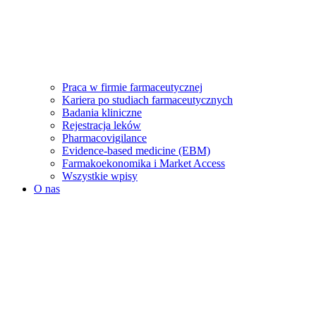
Praca w firmie farmaceutycznej
Kariera po studiach farmaceutycznych
Badania kliniczne
Rejestracja leków
Pharmacovigilance
Evidence-based medicine (EBM)
Farmakoekonomika i Market Access
Wszystkie wpisy
O nas