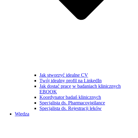
Jak stworzyć idealne CV
Twój idealny profil na LinkedIn
Jak dostać pracę w badaniach klinicznych
EBOOK
Koordynator badań klinicznych
Specjalista ds. Pharmacovigilance
Specjalista ds. Rejestracji leków
Wiedza