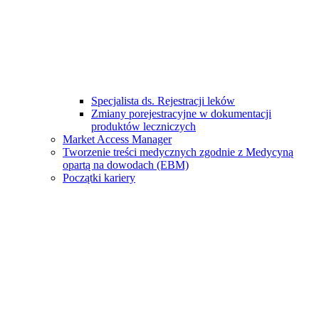
Specjalista ds. Rejestracji leków
Zmiany porejestracyjne w dokumentacji
produktów leczniczych
Market Access Manager
Tworzenie treści medycznych zgodnie z Medycyną
opartą na dowodach (EBM)
Początki kariery