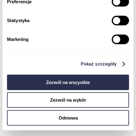
Preferencje
Statystyka
Marketing
Koordynator badań klinicznych
Monitor Badań Klinicznych
Jak dostać pracę w badaniach klinicznych
EBOOK
Pokaż szczegóły
Ustawa o badaniach klinicznych
Komisja Bioetyczna w procesie rejestracji
badania klinicznego wyrobu medycznego
Zezwól na wszystkie
Pharmacovigilance
Zezwól na wybór
Odmowa