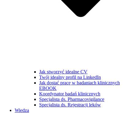
Jak stworzyć idealne CV
Twój idealny profil na LinkedIn
Jak dostać pracę w badaniach klinicznych
EBOOK
Koordynator badań klinicznych
Specjalista ds. Pharmacovigilance
Specjalista ds. Rejestracji leków
Wiedza