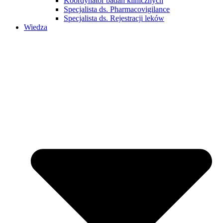
Koordynator badań klinicznych
Specjalista ds. Pharmacovigilance
Specjalista ds. Rejestracji leków
Wiedza