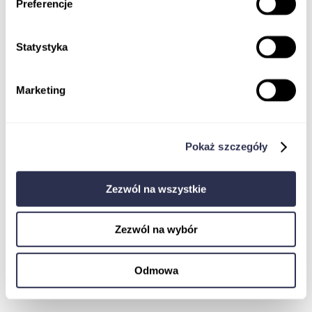
Preferencje
Statystyka
Marketing
Koordynator badań klinicznych
Monitor Badań Klinicznych
Jak dostać pracę w badaniach klinicznych
EBOOK
Pokaż szczegóły
Ustawa o badaniach klinicznych
Komisja Bioetyczna w procesie rejestracji
badania klinicznego wyrobu medycznego
Pharmacovigilance
Zezwól na wszystkie
Zezwól na wybór
Odmowa