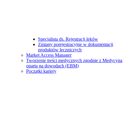
Specjalista ds. Rejestracji leków
Zmiany porejestracyjne w dokumentacji
produktów leczniczych
Market Access Manager
Tworzenie treści medycznych zgodnie z Medycyną
opartą na dowodach (EBM)
Początki kariery