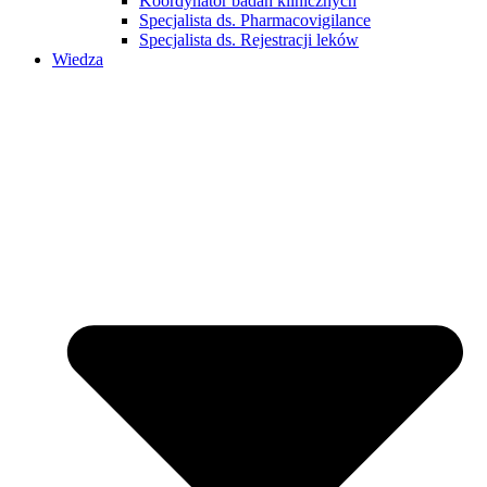
Koordynator badań klinicznych
Specjalista ds. Pharmacovigilance
Specjalista ds. Rejestracji leków
Wiedza