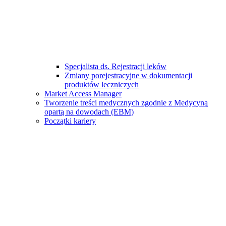
Specjalista ds. Rejestracji leków
Zmiany porejestracyjne w dokumentacji
produktów leczniczych
Market Access Manager
Tworzenie treści medycznych zgodnie z Medycyną
opartą na dowodach (EBM)
Początki kariery