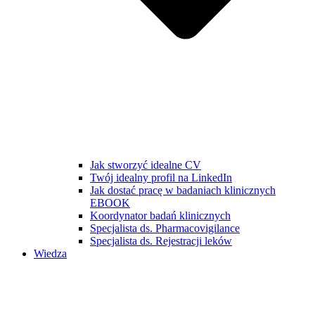
Jak stworzyć idealne CV
Twój idealny profil na LinkedIn
Jak dostać pracę w badaniach klinicznych
EBOOK
Koordynator badań klinicznych
Specjalista ds. Pharmacovigilance
Specjalista ds. Rejestracji leków
Wiedza