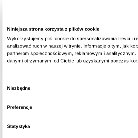
Dostęp od razu
Dokończ zakup i korzystaj od razu
Niniejsza strona korzysta z plików cookie
Wykorzystujemy pliki cookie do spersonalizowania treści i 
analizować ruch w naszej witrynie. Informacje o tym, jak ko
partnerom społecznościowym, reklamowym i analitycznym. P
danymi otrzymanymi od Ciebie lub uzyskanymi podczas korzy
Wybór
Niezbędne
zgody
Preferencje
Statystyka