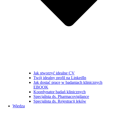
Jak stworzyć idealne CV
Twój idealny profil na LinkedIn
Jak dostać pracę w badaniach klinicznych
EBOOK
Koordynator badań klinicznych
Specjalista ds. Pharmacovigilance
Specjalista ds. Rejestracji leków
Wiedza