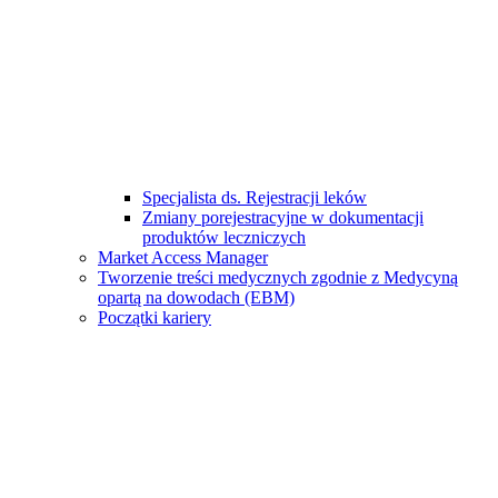
Specjalista ds. Rejestracji leków
Zmiany porejestracyjne w dokumentacji
produktów leczniczych
Market Access Manager
Tworzenie treści medycznych zgodnie z Medycyną
opartą na dowodach (EBM)
Początki kariery