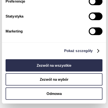
Preferencje
Statystyka
Marketing
Koordynator badań klinicznych
Monitor Badań Klinicznych
Pokaż szczegóły
Jak dostać pracę w badaniach klinicznych
EBOOK
Ustawa o badaniach klinicznych
Zezwól na wszystkie
Komisja Bioetyczna w procesie rejestracji
badania klinicznego wyrobu medycznego
Pharmacovigilance
Zezwól na wybór
Odmowa