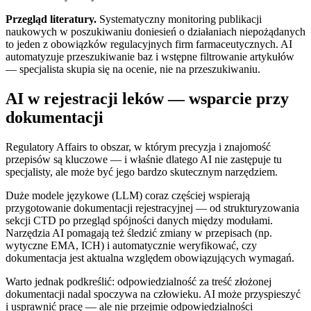
Przegląd literatury.
Systematyczny monitoring publikacji
naukowych w poszukiwaniu doniesień o działaniach niepożądanych
to jeden z obowiązków regulacyjnych firm farmaceutycznych. AI
automatyzuje przeszukiwanie baz i wstępne filtrowanie artykułów
— specjalista skupia się na ocenie, nie na przeszukiwaniu.
AI w rejestracji leków — wsparcie przy
dokumentacji
Regulatory Affairs to obszar, w którym precyzja i znajomość
przepisów są kluczowe — i właśnie dlatego AI nie zastępuje tu
specjalisty, ale może być jego bardzo skutecznym narzędziem.
Duże modele językowe (LLM) coraz częściej wspierają
przygotowanie dokumentacji rejestracyjnej — od strukturyzowania
sekcji CTD po przegląd spójności danych między modułami.
Narzędzia AI pomagają też śledzić zmiany w przepisach (np.
wytyczne EMA, ICH) i automatycznie weryfikować, czy
dokumentacja jest aktualna względem obowiązujących wymagań.
Warto jednak podkreślić: odpowiedzialność za treść złożonej
dokumentacji nadal spoczywa na człowieku. AI może przyspieszyć
i usprawnić pracę — ale nie przejmie odpowiedzialności