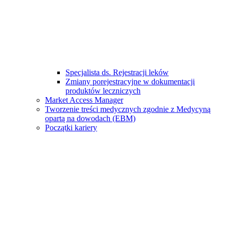
Specjalista ds. Rejestracji leków
Zmiany porejestracyjne w dokumentacji
produktów leczniczych
Market Access Manager
Tworzenie treści medycznych zgodnie z Medycyną
opartą na dowodach (EBM)
Początki kariery