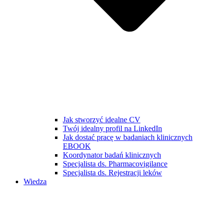
Jak stworzyć idealne CV
Twój idealny profil na LinkedIn
Jak dostać pracę w badaniach klinicznych
EBOOK
Koordynator badań klinicznych
Specjalista ds. Pharmacovigilance
Specjalista ds. Rejestracji leków
Wiedza