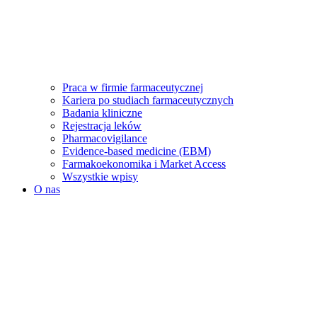
Praca w firmie farmaceutycznej
Kariera po studiach farmaceutycznych
Badania kliniczne
Rejestracja leków
Pharmacovigilance
Evidence-based medicine (EBM)
Farmakoekonomika i Market Access
Wszystkie wpisy
O nas