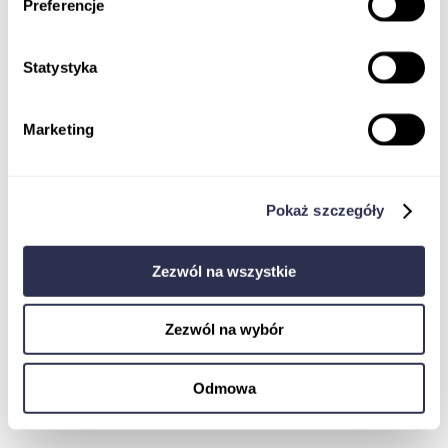
Preferencje
Statystyka
Marketing
Koordynator badań klinicznych
Monitor Badań Klinicznych
Jak dostać pracę w badaniach klinicznych
EBOOK
Pokaż szczegóły
Ustawa o badaniach klinicznych
Komisja Bioetyczna w procesie rejestracji
badania klinicznego wyrobu medycznego
Zezwól na wszystkie
Pharmacovigilance
Zezwól na wybór
Odmowa