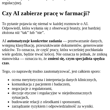
regulacyjnej.
Czy AI zabierze pracę w farmacji?
To pytanie pojawia się niemal w każdej rozmowie o AI.
Odpowiedź, która wyłania się z obserwacji branży, jest bardziej
złożona niż “tak” lub “nie”.
AI
automatyzuje konkretne zadania
— przetwarzanie danych,
wstępną klasyfikację, przeszukiwanie dokumentów, generowanie
szkiców. To oznacza, że część pracy, która wcześniej pochłaniała
wiele godzin, będzie trwać krócej. Nie oznacza to jednak, że znikną
stanowiska — oznacza to, że
zmieni się, czym specjalista spędza
czas
.
Tego, co naprawdę trudno zautomatyzować, jest całkiem sporo:
ocena merytoryczna i interpretacja danych klinicznych,
komunikacja z pacjentem i badaczem,
negocjacje z regulatorami,
decyzje etyczne i regulacyjne w niejednoznacznych
sytuacjach,
budowanie relacji z ośrodkami i sponsorami,
zarządzanie ryzykiem i odpowiedzialność za wyniki.