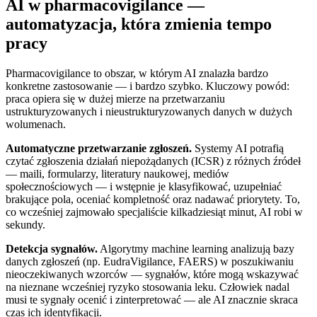
AI w pharmacovigilance —
automatyzacja, która zmienia tempo
pracy
Pharmacovigilance to obszar, w którym AI znalazła bardzo
konkretne zastosowanie — i bardzo szybko. Kluczowy powód:
praca opiera się w dużej mierze na przetwarzaniu
ustrukturyzowanych i nieustrukturyzowanych danych w dużych
wolumenach.
Automatyczne przetwarzanie zgłoszeń.
Systemy AI potrafią
czytać zgłoszenia działań niepożądanych (ICSR) z różnych źródeł
— maili, formularzy, literatury naukowej, mediów
społecznościowych — i wstępnie je klasyfikować, uzupełniać
brakujące pola, oceniać kompletność oraz nadawać priorytety. To,
co wcześniej zajmowało specjaliście kilkadziesiąt minut, AI robi w
sekundy.
Detekcja sygnałów.
Algorytmy machine learning analizują bazy
danych zgłoszeń (np. EudraVigilance, FAERS) w poszukiwaniu
nieoczekiwanych wzorców — sygnałów, które mogą wskazywać
na nieznane wcześniej ryzyko stosowania leku. Człowiek nadal
musi te sygnały ocenić i zinterpretować — ale AI znacznie skraca
czas ich identyfikacji.