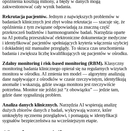
opóźnienia kosztują miliony, a błędy w danych mogą
zakwestionować cały wynik badania.
Rekrutacja pacjentów.
Jednym z największych problemów w
badaniach klinicznych jest zbyt wolna rekrutacja — szacuje się, że
opóźnienia z tym związane odpowiadają za znaczną część
przekroczeń budżetów i harmonogramów badań. Narzędzia oparte
na AI potrafią przeszukiwać elektroniczne dokumentacje medyczne
i identyfikować pacjentów spełniających kryteria włączenia szybciej
i dokładniej niż manualne przeglądy. To skraca czas uruchomienia
badania i zwiększa liczbę kwalifikujących się pacjentów w ośrodku.
Zdalny monitoring i risk-based monitoring (RBM).
Klasyczny
monitoring badania klinicznego opierał się na regularnych wizytach
monitora w ośrodku. AI zmienia ten model — algorytmy analizują
dane napływające z ośrodków w czasie rzeczywistym, identyfikują
anomalie i wskazują, gdzie uwaga monitora jest rzeczywiście
potrzebna. Monitor nie jeździ już “z obowiązku” — jedzie tam,
gdzie dane sygnalizują problem.
Analiza danych klinicznych.
Narzędzia AI wspierają analizę
dużych zbiorów danych z badań, wykrywają wzorce, które
umknęłyby ręcznemu przeglądowi, i pomagają w identyfikacji
sygnałów bezpieczeństwa na wcześniejszym etapie.