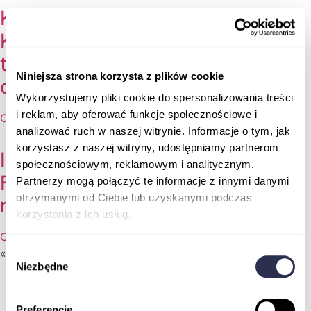
Krakowskie Forum Badań
Klinicznych 2026 – pierwsze
takie spotkanie branży już w
Niniejsza strona korzysta z plików cookie
czerwcu
Wykorzystujemy pliki cookie do spersonalizowania treści
i reklam, aby oferować funkcje społecznościowe i
Czytaj więcej »
analizować ruch w naszej witrynie. Informacje o tym, jak
korzystasz z naszej witryny, udostępniamy partnerom
II Targi Pracy na Wydziale
społecznościowym, reklamowym i analitycznym.
Farmaceutycznym GUMed –
Partnerzy mogą połączyć te informacje z innymi danymi
otrzymanymi od Ciebie lub uzyskanymi podczas
relacja z wydarzenia
korzystania z ich usług.
Czytaj więcej »
Wybór
« Poprzedni
1
2
3
4
5
Następny »
Niezbędne
zgody
Preferencje