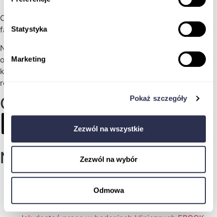
Od 2015 roku towarzyszymy pracownikom branży
farmaceutycznej w edukacji i rozwoju zawodowym.
Statystyka
Na Karierze w Farmacji znajdziesz certyfikowane kursy
online przygotowujące do pracy, oraz rozwijające
Marketing
kompetencje pracowników w działach badań klinicznych,
rejestracji leków, pharmacovigilance, market access.
Obserwuj nas
Pokaż szczegóły
Zezwól na wszystkie
Nasze kursy
Zezwól na wybór
Wstęp do badań klinicznych
Ustawa o badaniach klinicznych
Odmowa
Monitor Badań Klinicznych
Koordynator badań klinicznych