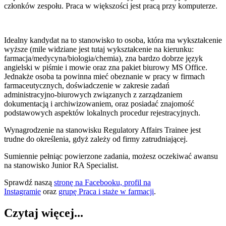
członków zespołu. Praca w większości jest pracą przy komputerze.
Idealny kandydat na to stanowisko to osoba, która ma wykształcenie
wyższe (mile widziane jest tutaj wykształcenie na kierunku:
farmacja/medycyna/biologia/chemia), zna bardzo dobrze język
angielski w piśmie i mowie oraz zna pakiet biurowy MS Office.
Jednakże osoba ta powinna mieć obeznanie w pracy w firmach
farmaceutycznych, doświadczenie w zakresie zadań
administracyjno-biurowych związanych z zarządzaniem
dokumentacją i archiwizowaniem, oraz posiadać znajomość
podstawowych aspektów lokalnych procedur rejestracyjnych.
Wynagrodzenie na stanowisku Regulatory Affairs Trainee jest
trudne do określenia, gdyż zależy od firmy zatrudniającej.
Sumiennie pełniąc powierzone zadania, możesz oczekiwać awansu
na stanowisko Junior RA Specialist.
Sprawdź naszą
stronę na Facebooku,
profil na
Instagramie
oraz
grupę Praca i staże w farmacji
.
Czytaj więcej...