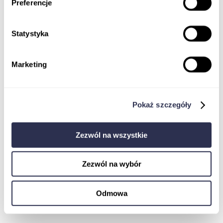
Preferencje
Statystyka
Marketing
Koordynator badań klinicznych
Monitor Badań Klinicznych
Jak dostać pracę w badaniach klinicznych
EBOOK
Pokaż szczegóły
Ustawa o badaniach klinicznych
Komisja Bioetyczna w procesie rejestracji
badania klinicznego wyrobu medycznego
Zezwól na wszystkie
Pharmacovigilance
Zezwól na wybór
Odmowa