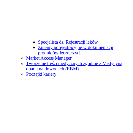
Specjalista ds. Rejestracji leków
Zmiany porejestracyjne w dokumentacji
produktów leczniczych
Market Access Manager
Tworzenie treści medycznych zgodnie z Medycyną
opartą na dowodach (EBM)
Początki kariery