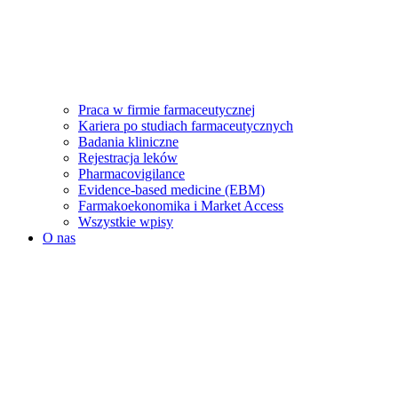
Praca w firmie farmaceutycznej
Kariera po studiach farmaceutycznych
Badania kliniczne
Rejestracja leków
Pharmacovigilance
Evidence-based medicine (EBM)
Farmakoekonomika i Market Access
Wszystkie wpisy
O nas