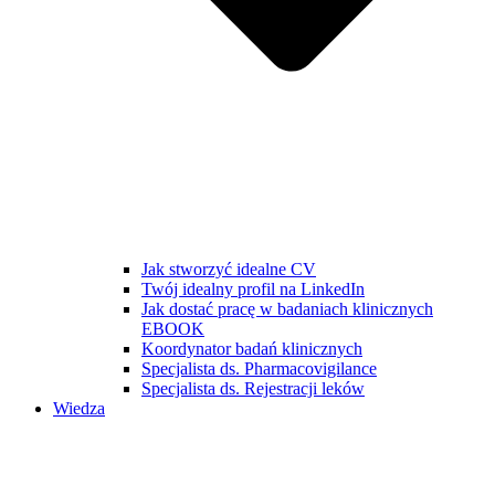
Jak stworzyć idealne CV
Twój idealny profil na LinkedIn
Jak dostać pracę w badaniach klinicznych
EBOOK
Koordynator badań klinicznych
Specjalista ds. Pharmacovigilance
Specjalista ds. Rejestracji leków
Wiedza