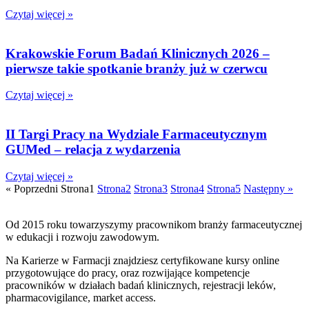
Czytaj więcej »
Krakowskie Forum Badań Klinicznych 2026 –
pierwsze takie spotkanie branży już w czerwcu
Czytaj więcej »
II Targi Pracy na Wydziale Farmaceutycznym
GUMed – relacja z wydarzenia
Czytaj więcej »
« Poprzedni
Strona
1
Strona
2
Strona
3
Strona
4
Strona
5
Następny »
Od 2015 roku towarzyszymy pracownikom branży farmaceutycznej
w edukacji i rozwoju zawodowym.
Na Karierze w Farmacji znajdziesz certyfikowane kursy online
przygotowujące do pracy, oraz rozwijające kompetencje
pracowników w działach badań klinicznych, rejestracji leków,
pharmacovigilance, market access.