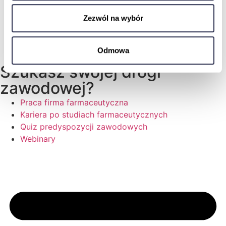
opartą na dowodach (EBM)
Zezwól na wybór
Market Access Manager
Jak stworzyć idealne CV
Twój idealny profil na LinkedIn
Odmowa
Szukasz swojej drogi
zawodowej?
Praca firma farmaceutyczna
Kariera po studiach farmaceutycznych
Quiz predyspozycji zawodowych
Webinary