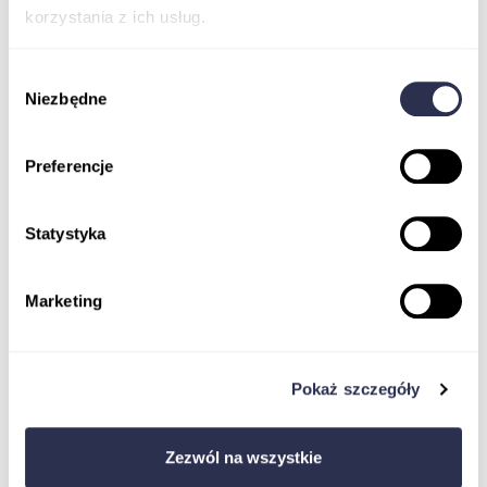
korzystania z ich usług.
Wybór
Niezbędne
zgody
Preferencje
Wstęp do badań klinicznych
Statystyka
Ustawa o badaniach klinicznych
Monitor Badań Klinicznych
Koordynator badań klinicznych
Marketing
Jak dostać pracę w badaniach klinicznych EBOOK
Specjalista ds. Rejestracji leków
Zmiany porejestracyjne w dokumentacji produktów
Pokaż szczegóły
leczniczych
Specjalista ds. Pharmacovigilance
Plan Zarządzania Ryzykiem (RMP)
Zezwól na wszystkie
Tworzenie treści medycznych zgodnie z Medycyną