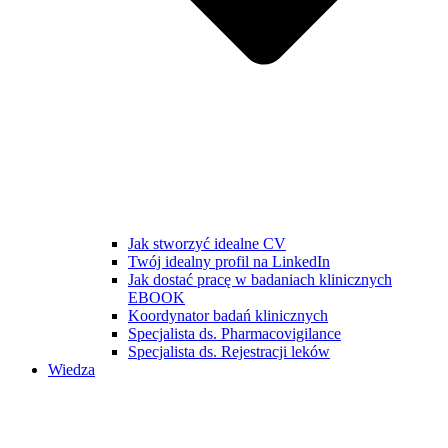
Jak stworzyć idealne CV
Twój idealny profil na LinkedIn
Jak dostać pracę w badaniach klinicznych
EBOOK
Koordynator badań klinicznych
Specjalista ds. Pharmacovigilance
Specjalista ds. Rejestracji leków
Wiedza