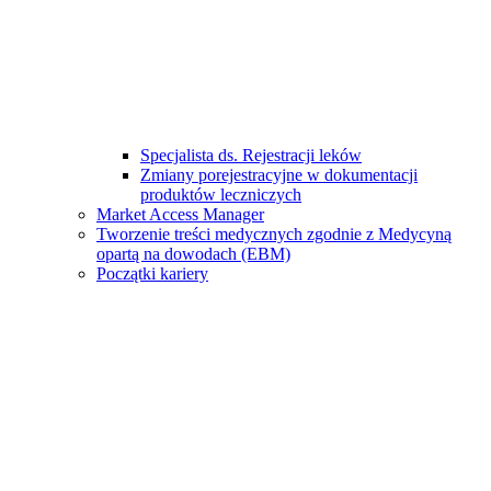
Specjalista ds. Rejestracji leków
Zmiany porejestracyjne w dokumentacji
produktów leczniczych
Market Access Manager
Tworzenie treści medycznych zgodnie z Medycyną
opartą na dowodach (EBM)
Początki kariery